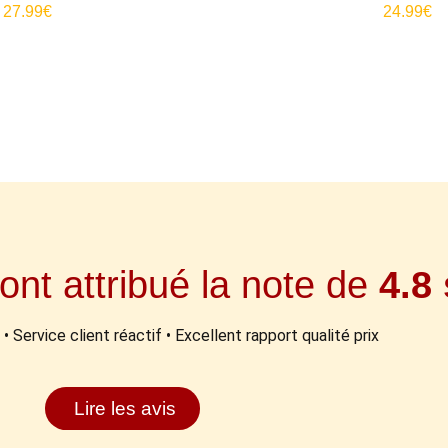
sur 5
Note
Note
27.99
€
24.99
€
4.71
4.33
sur 5
sur 5
ont attribué la note de
4.8 
• Service client réactif • Excellent rapport qualité prix
Lire les avis