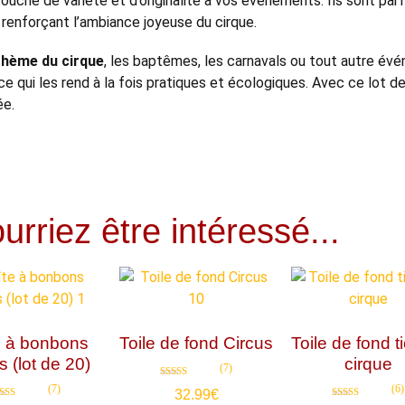
ouche de variété et d’originalité à vos événements. Ils sont parf
n renforçant l’ambiance joyeuse du cirque.
 thème du cirque
, les baptêmes, les carnavals ou tout autre évé
s, ce qui les rend à la fois pratiques et écologiques. Avec ce lot 
ée.
rriez être intéressé...
e à bonbons
Toile de fond Circus
Toile de fond t
s (lot de 20)
cirque
(7)
Note
(7)
(6)
32.99
€
4.86