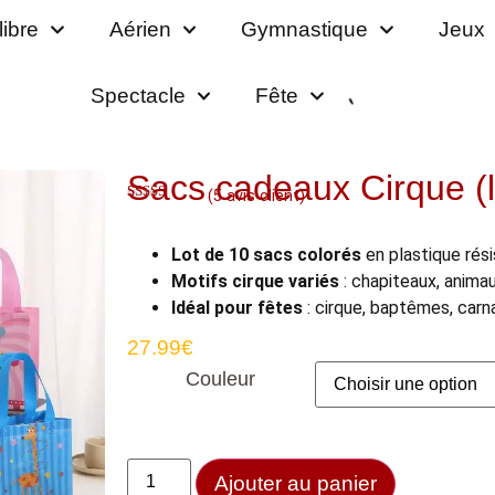
libre
Aérien
Gymnastique
Jeux
Spectacle
Fête
Sacs cadeaux Cirque (l
(
5
avis client)
Noté
5
4.80
sur 5 basé
sur
Lot de 10 sacs colorés
en plastique résis
notations
client
Motifs cirque variés
: chapiteaux, animau
Idéal pour fêtes
: cirque, baptêmes, carna
27.99
€
Couleur
Ajouter au panier