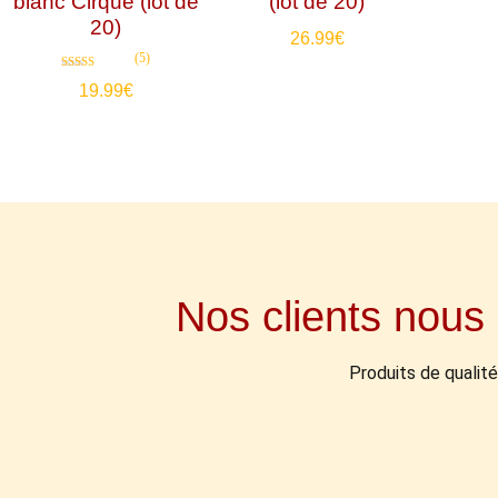
blanc Cirque (lot de
(lot de 20)
20)
26.99
€
(5)
Note
19.99
€
4.80
sur 5
Nos clients nous 
Produits de qualité 