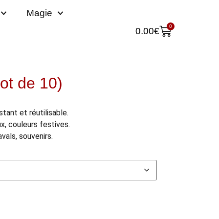
Magie
0
0.00
€
ot de 10)
tant et réutilisable.
x, couleurs festives.
vals, souvenirs.