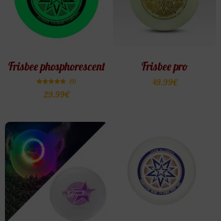
Frisbee phosphorescent
Frisbee pro
49.99
€
(9)
Note
29.99
€
4.89
sur 5