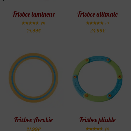
Frisbee lumineux
Frisbee ultimate
(9)
(1)
Note
Note
44.99
€
24.99
€
4.67
5.00
sur 5
sur 5
Frisbee Aerobie
Frisbee pliable
21.99
€
(4)