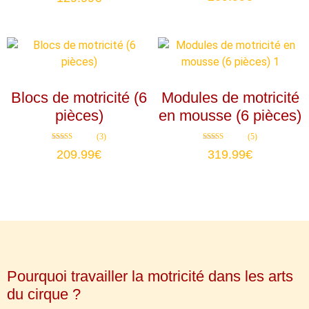
sur 5
Blocs de motricité (6
Modules de motricité
pièces)
en mousse (6 pièces)
(3)
(5)
Note
Note
209.99
€
319.99
€
5.00
4.80
sur 5
sur 5
Pourquoi travailler la motricité dans les arts
du cirque ?