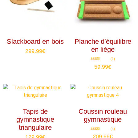
Slackboard en bois
Planche d’équilibre
en liège
299.99
€
(1)
Note
59.99
€
5.00
sur 5
Tapis de
Coussin rouleau
gymnastique
gymnastique
triangulaire
(4)
Note
209.99
€
129.99
€
4.75