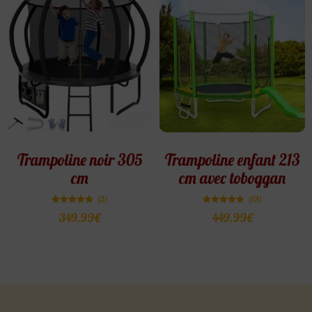
Trampoline noir 305
Trampoline enfant 213
cm
cm avec toboggan
(2)
(13)
Note
Note
349.99
€
449.99
€
5.00
4.85
sur 5
sur 5