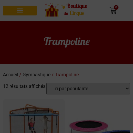
0
Recherche de produits
Trampoline
Accueil
/
Gymnastique
/ Trampoline
12 résultats affichés