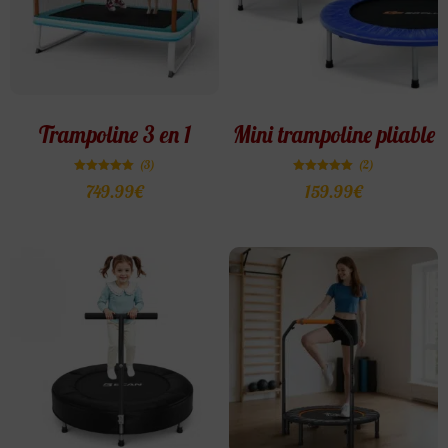
Trampoline 3 en 1
Mini trampoline pliable
(3)
(2)
Note
Note
749.99
€
159.99
€
5.00
5.00
sur 5
sur 5