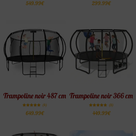
Note
Note
549.99
€
299.99
€
4.83
5.00
sur 5
sur 5
Trampoline noir 487 cm
Trampoline noir 366 cm
(4)
(5)
Note
Note
649.99
€
449.99
€
5.00
4.80
sur 5
sur 5