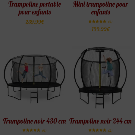
Trampoline portable
Mini trampoline pour
pour enfants
enfants
239.99
€
(3)
Note
199.99
€
5.00
sur 5
Trampoline noir 430 cm
Trampoline noir 244 cm
(6)
(2)