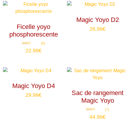
Magic Yoyo D2
Ficelle yoyo
26.99
€
phosphorescente
(6)
Note
22.99
€
4.83
sur 5
Magic Yoyo D4
Sac de rangement
29.99
€
Magic Yoyo
(7)
Note
44.99
€
4.86
sur 5