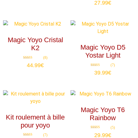
27.99
€
4.75
sur 5
Magic Yoyo Cristal
Magic Yoyo D5
K2
Yostar Light
(8)
Note
44.99
€
(7)
4.88
sur 5
Note
39.99
€
4.71
sur 5
Magic Yoyo T6
Kit roulement à bille
Rainbow
pour yoyo
(5)
Note
29.99
€
(7)
4.80