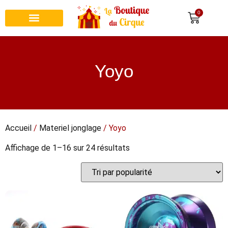
0
Recherche de produits
Yoyo
Accueil
/
Materiel jonglage
/ Yoyo
Affichage de 1–16 sur 24 résultats