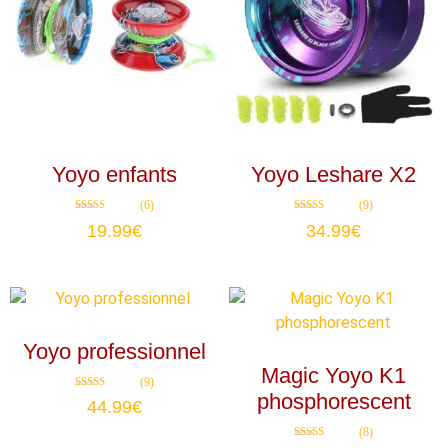
Yoyo enfants
Yoyo Leshare X2
(6)
(9)
Note
Note
19.99
€
34.99
€
4.67
4.89
sur 5
sur 5
Yoyo professionnel
Magic Yoyo K1
(9)
phosphorescent
Note
44.99
€
4.89
sur 5
(8)
Note