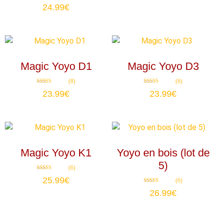
sur 5
Note
24.99
€
4.86
sur 5
Magic Yoyo D1
Magic Yoyo D3
(8)
(6)
Note
Note
23.99
€
23.99
€
4.75
4.83
sur 5
sur 5
Magic Yoyo K1
Yoyo en bois (lot de
5)
(6)
Note
25.99
€
(6)
4.83
sur 5
Note
26.99
€
4.83
sur 5