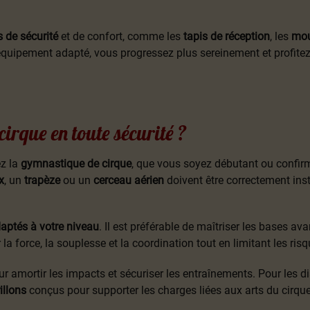
 de sécurité
et de confort, comme les
tapis de réception
, les
mou
 équipement adapté, vous progressez plus sereinement et profite
rque en toute sécurité ?
ez la
gymnastique de cirque
, que vous soyez débutant ou confirm
x
, un
trapèze
ou un
cerceau aérien
doivent être correctement inst
aptés à votre niveau
. Il est préférable de maîtriser les bases ava
 force, la souplesse et la coordination tout en limitant les ris
r amortir les impacts et sécuriser les entraînements. Pour les dis
illons
conçus pour supporter les charges liées aux arts du cirque