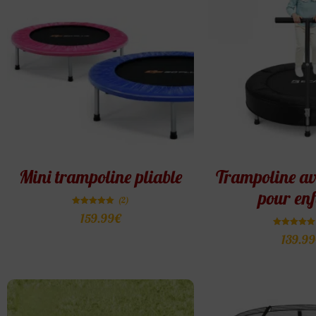
Mini trampoline pliable
Trampoline av
pour enf
(2)
Note
159.99
€
5.00
sur 5
Note
139.99
5.00
sur 5