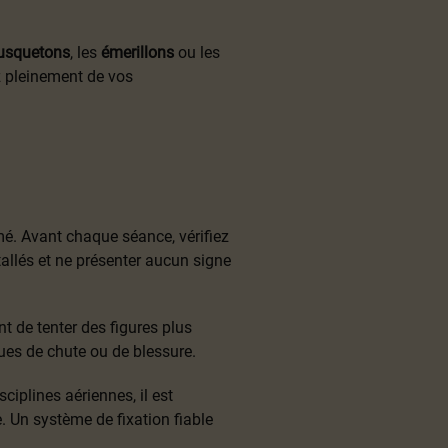
squetons
, les
émerillons
ou les
z pleinement de vos
é. Avant chaque séance, vérifiez
allés et ne présenter aucun signe
nt de tenter des figures plus
ques de chute ou de blessure.
ciplines aériennes, il est
. Un système de fixation fiable