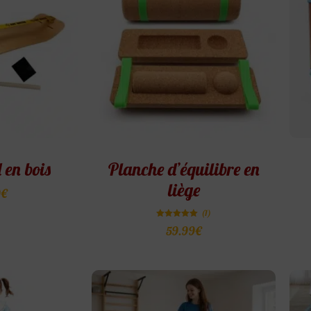
 en bois
Planche d’équilibre en
liège
9
€
(1)
Note
59.99
€
5.00
sur 5