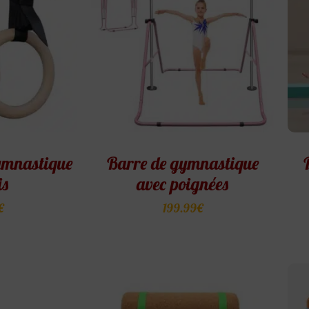
ymnastique
Barre de gymnastique
is
avec poignées
€
199.99
€