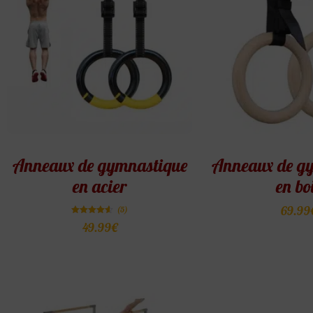
Anneaux de gymnastique
Anneaux de g
en acier
en bo
69.99
(5)
Note
49.99
€
4.60
sur 5