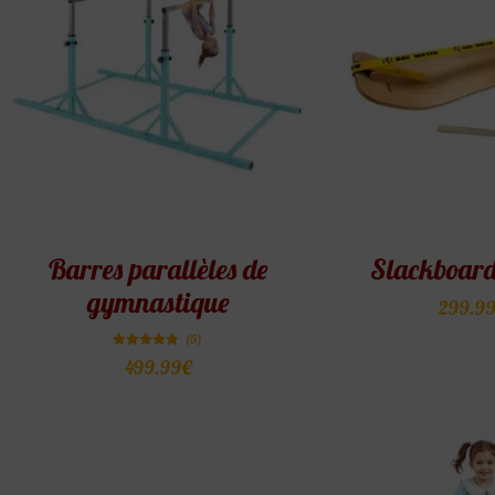
Barres parallèles de
Slackboard
gymnastique
299.9
(5)
Note
499.99
€
4.80
sur 5