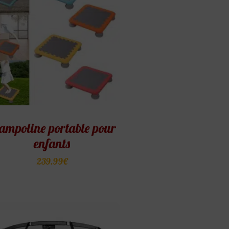
ampoline portable pour
enfants
239.99
€