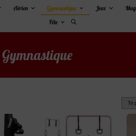
Aérien
Gymnastique
Jeux
Mag
Fête
Gymnastique