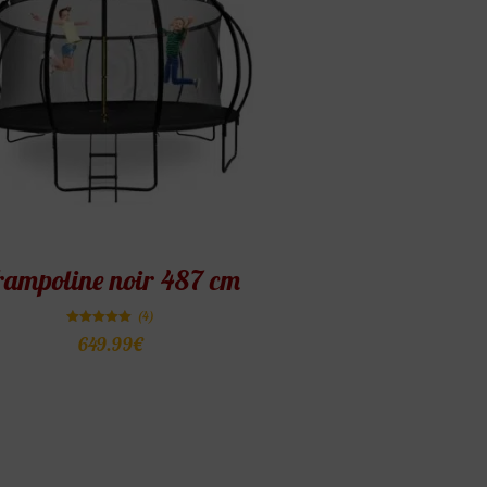
rampoline noir 487 cm
(4)
Note
649.99
€
5.00
sur 5