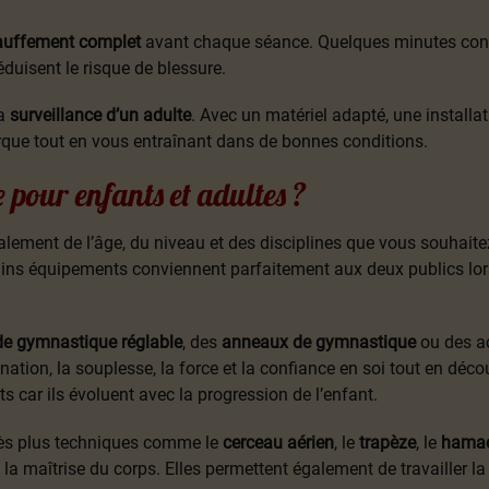
auffement complet
avant chaque séance. Quelques minutes consa
éduisent le risque de blessure.
la
surveillance d’un adulte
. Avec un matériel adapté, une installa
rque tout en vous entraînant dans de bonnes conditions.
 pour enfants et adultes ?
lement de l’âge, du niveau et des disciplines que vous souhait
ins équipements conviennent parfaitement aux deux publics lors
de gymnastique réglable
, des
anneaux de gymnastique
ou des ac
ation, la souplesse, la force et la confiance en soi tout en déco
s car ils évoluent avec la progression de l’enfant.
grès plus techniques comme le
cerceau aérien
, le
trapèze
, le
hamac
t la maîtrise du corps. Elles permettent également de travailler 