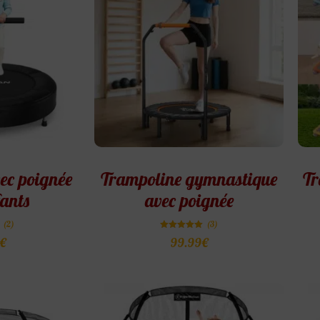
ec poignée
Trampoline gymnastique
Tr
ants
avec poignée
(2)
(3)
Note
€
99.99
€
5.00
sur 5