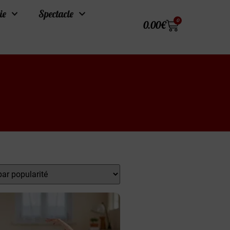
ie
Spectacle
0
0.00
€