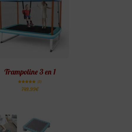
Trampoline 3 en 1
(3)
Note
749.99
€
5.00
sur 5