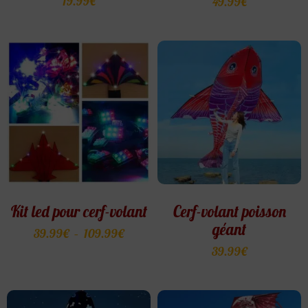
19.99
€
49.99
€
4.86
sur 5
Kit led pour cerf-volant
Cerf-volant poisson
géant
39.99
€
–
109.99
€
39.99
€