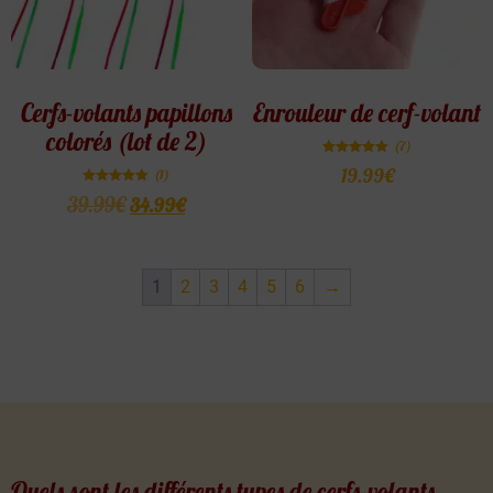
Cerfs-volants papillons
Enrouleur de cerf-volant
colorés (lot de 2)
(7)
Note
19.99
€
(1)
4.86
sur 5
Note
39.99
€
34.99
€
5.00
sur 5
1
2
3
4
5
6
→
Quels sont les différents types de cerfs-volants