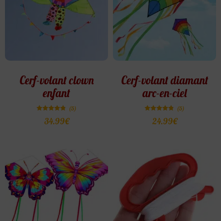
Cerf-volant clown
Cerf-volant diamant
enfant
arc-en-ciel
(5)
(5)
Note
Note
34.99
€
24.99
€
4.80
4.80
sur 5
sur 5