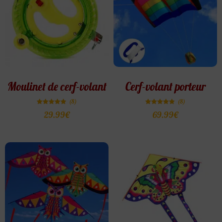
Moulinet de cerf-volant
Cerf-volant porteur
(8)
(8)
Note
Note
29.99
€
69.99
€
4.88
4.88
sur 5
sur 5