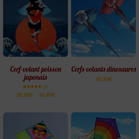
Cerf-volant poisson
Cerfs-volants dinosaures
japonais
49.99
€
(3)
Note
39.99
€
–
54.99
€
5.00
sur 5