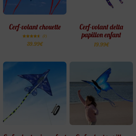
Cerf-volant chouette
Cerf-volant delta
papillon enfant
(7)
Note
39.99
€
19.99
€
4.57
sur 5