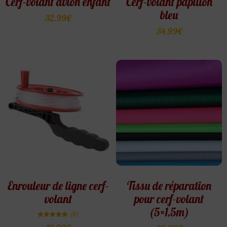
Cerf-volant avion enfant
Cerf-volant papillon
bleu
32.99
€
34.99
€
Enrouleur de ligne cerf-
Tissu de réparation
volant
pour cerf-volant
(5×1,5m)
(7)
Note