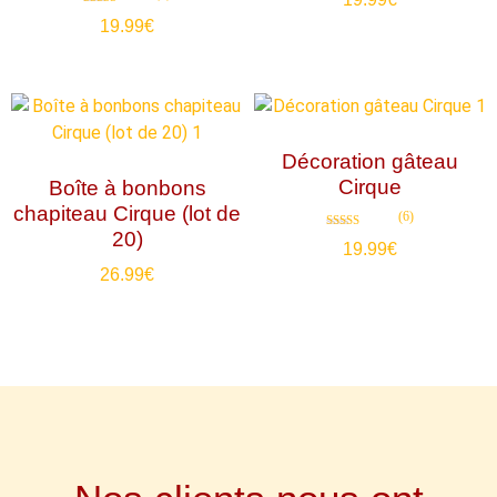
Note
19.99
€
4.71
sur 5
Décoration gâteau
Cirque
Boîte à bonbons
chapiteau Cirque (lot de
(6)
20)
Note
19.99
€
4.83
sur 5
26.99
€