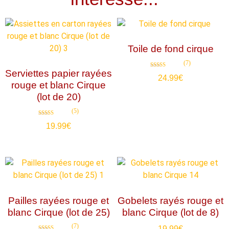
Toile de fond cirque
(7)
Serviettes papier rayées
Note
24.99
€
4.71
rouge et blanc Cirque
sur 5
(lot de 20)
(5)
Note
19.99
€
4.80
sur 5
Pailles rayées rouge et
Gobelets rayés rouge et
blanc Cirque (lot de 25)
blanc Cirque (lot de 8)
(7)
19.99
€