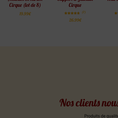
Cirque (lot de 8)
Cirque
(7)
19.99
€
Note
26.99
€
4.71
sur 5
Nos clients nou
Produits de qualité