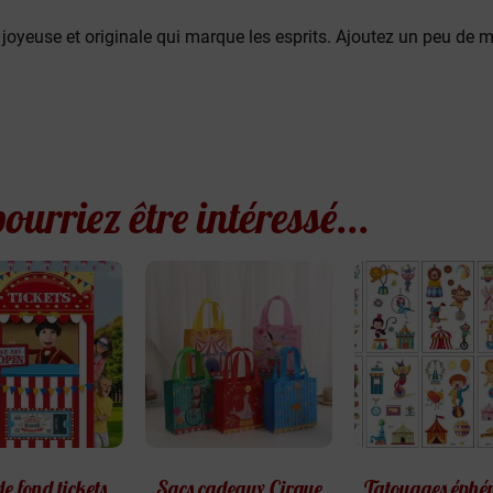
oyeuse et originale qui marque les esprits. Ajoutez un peu de ma
ourriez être intéressé...
de fond tickets
Sacs cadeaux Cirque
Tatouages éphé