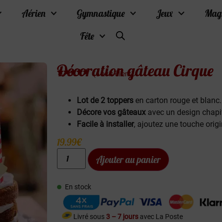
Aérien
Gymnastique
Jeux
Mag
Fête
Décoration gâteau Cirque
(
6
avis client)
Noté
6
4.83
sur 5
basé sur
Lot de 2 toppers
en carton rouge et blanc.
notations
client
Décore vos gâteaux
avec un design chapit
Facile à installer
, ajoutez une touche orig
19.99
€
Ajouter au panier
En stock
Livré sous
3 – 7 jours
avec La Poste