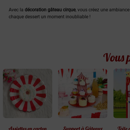
Avec la
décoration gâteau cirque
, vous créez une ambiance j
chaque dessert un moment inoubliable !
Vous p
Assiettes en carton
Support à Gâteaux
Toile 