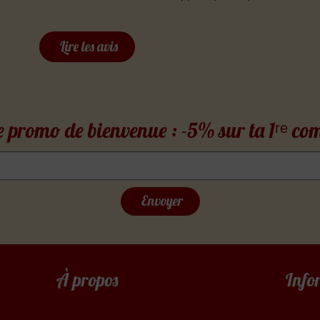
Lire les avis
 promo de bienvenue : -5% sur ta 1ʳᵉ 
Envoyer
À propos
Info