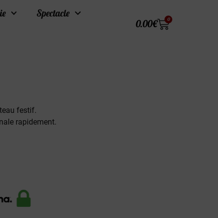
ie
Spectacle
0
0.00
€
eau festif.
inale rapidement.