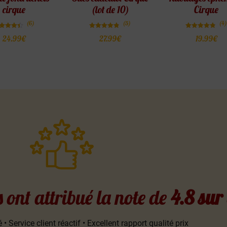
cirque
(lot de 10)
Cirque
(6)
(5)
(4)
Note
Note
Note
24.99
€
27.99
€
19.99
€
4.33
4.80
4.75
sur 5
sur 5
sur 5
s ont attribué la note de
4.8 sur
 • Service client réactif • Excellent rapport qualité prix