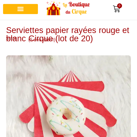
0
Serviettes papier rayées rouge et
blanc Cirque (lot de 20)
(
5
avis client)
Noté
5
4.80
sur 5 basé
sur
notations
client