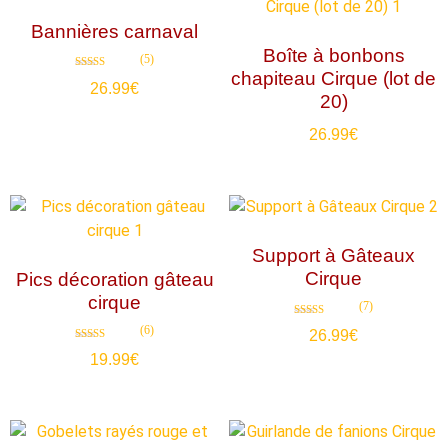
Bannières carnaval
Boîte à bonbons
(5)
chapiteau Cirque (lot de
Note
26.99
€
4.80
20)
sur 5
26.99
€
Support à Gâteaux
Cirque
Pics décoration gâteau
cirque
(7)
Note
(6)
26.99
€
4.71
sur 5
Note
19.99
€
4.83
sur 5