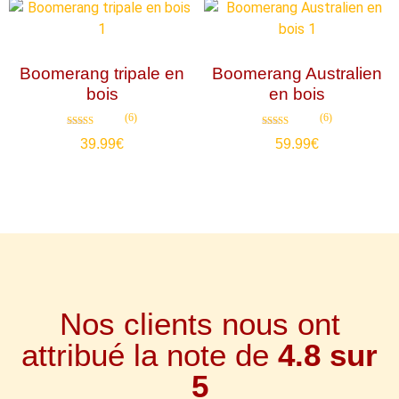
Boomerang tripale en
Boomerang Australien
bois
en bois
(6)
(6)
Note
Note
39.99
€
59.99
€
4.83
4.83
sur 5
sur 5
Nos clients nous ont
attribué la note de
4.8 sur
5