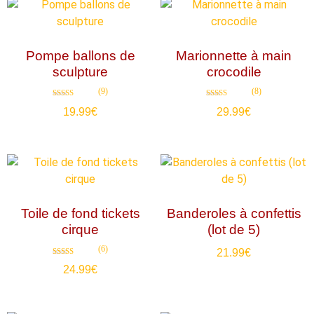
Pompe ballons de
Marionnette à main
sculpture
crocodile
(9)
(8)
Note
Note
19.99
€
29.99
€
4.89
4.88
sur 5
sur 5
Toile de fond tickets
Banderoles à confettis
cirque
(lot de 5)
(6)
21.99
€
Note
24.99
€
4.33
sur 5