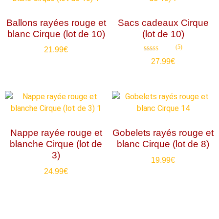
Ballons rayées rouge et
Sacs cadeaux Cirque
blanc Cirque (lot de 10)
(lot de 10)
(5)
21.99
€
Note
27.99
€
4.80
sur 5
Nappe rayée rouge et
Gobelets rayés rouge et
blanche Cirque (lot de
blanc Cirque (lot de 8)
3)
19.99
€
24.99
€