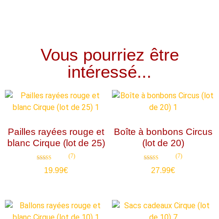
Vous pourriez être
intéressé...
Pailles rayées rouge et
Boîte à bonbons Circus
blanc Cirque (lot de 25)
(lot de 20)
(7)
(7)
Note
Note
19.99
€
27.99
€
4.71
4.71
sur 5
sur 5