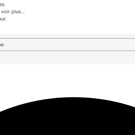
es.
x voir plus…
eur.