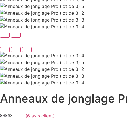
Anneaux de jonglage Pr
(
6
avis client)
Noté
6
4.83
sur 5 basé