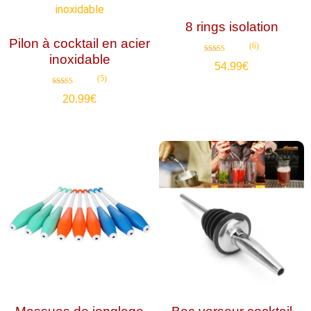
8 rings isolation
Pilon à cocktail en acier
(6)
inoxidable
Note
54.99
€
4.67
sur 5
(5)
Note
20.99
€
5.00
sur 5