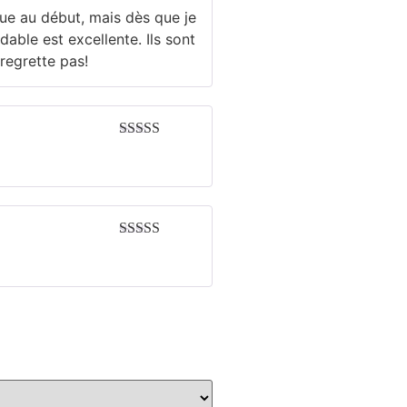
Note
5
sur 5
ue au début, mais dès que je
ydable est excellente. Ils sont
 regrette pas!
Note
5
sur 5
Note
5
sur 5