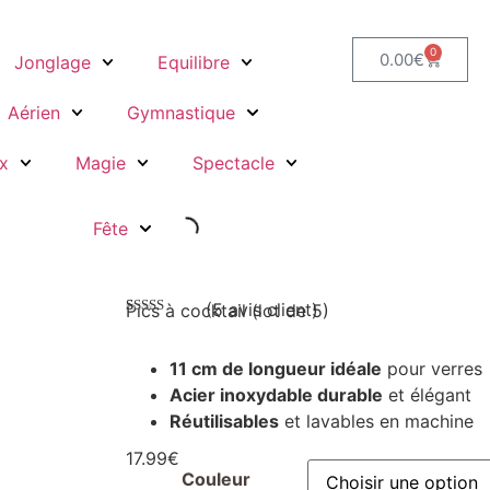
0
0.00
€
Jonglage
Equilibre
Aérien
Gymnastique
x
Magie
Spectacle
Fête
(
5
avis client)
Pics à cocktail (lot de 5)
Noté
5
5.00
sur 5 basé
sur
11 cm de longueur idéale
pour verres
notations
client
Acier inoxydable durable
et élégant
Réutilisables
et lavables en machine
17.99
€
Couleur