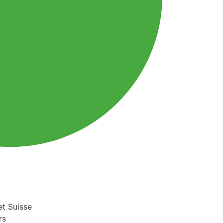
et Suisse
rs