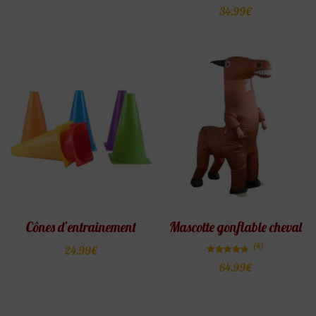
sur 5
Note
34.99
€
4.67
sur 5
Cônes d’entrainement
Mascotte gonflable cheval
(4)
24.99
€
Note
64.99
€
4.75
sur 5