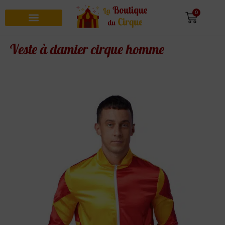
0
Recherche de produits
Veste à damier cirque homme