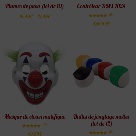
Plumes de paon (lot de 10)
Contrôleur DMX 1024
(9)
19.99
€
–
21.99
€
Note
549.99
€
4.78
sur 5
Masque de clown maléfique
Balles de jonglage molles
(lot de 12)
(9)
Note
(6)
49.99
€
4.78