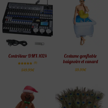
Contrôleur DMX 1024
Costume gonflable
baignoire et canard
(9)
Note
59.99
€
549.99
€
4.78
sur 5