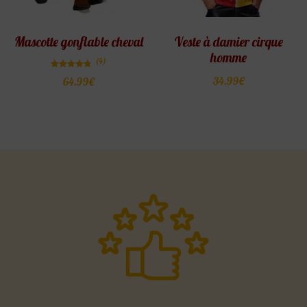
Mascotte gonflable cheval
Veste à damier cirque
homme
(4)
Note
34.99
€
64.99
€
4.75
sur 5