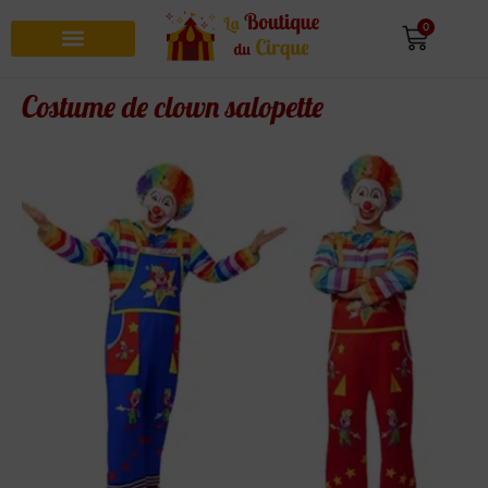
0
Recherche de produits
Costume de clown salopette