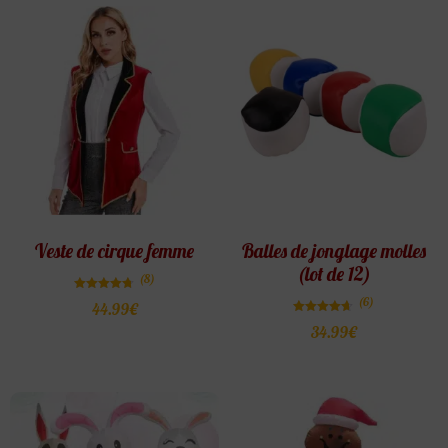
Veste de cirque femme
Balles de jonglage molles
(lot de 12)
(8)
Note
(6)
44.99
€
4.75
sur 5
Note
34.99
€
4.67
sur 5