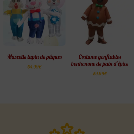
Mascotte lapin de pâques
Costume gonflables
bonhomme de pain d’épice
64.99
€
59.99
€