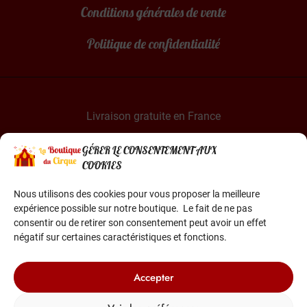
Conditions générales de vente
Politique de confidentialité
Livraison gratuite en France
Paiement sécurisé par Stripe & PayPal
GÉRER LE CONSENTEMENT AUX
COOKIES
Nous utilisons des cookies pour vous proposer la meilleure
expérience possible sur notre boutique. Le fait de ne pas
consentir ou de retirer son consentement peut avoir un effet
négatif sur certaines caractéristiques et fonctions.
La Boutique du Cirque est une entreprise française
Basée dans le sud de la France
Accepter