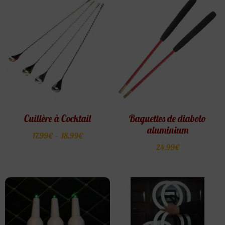
Cuillère à Cocktail
Baguettes de diabolo
aluminium
17.99
€
–
18.99
€
24.99
€