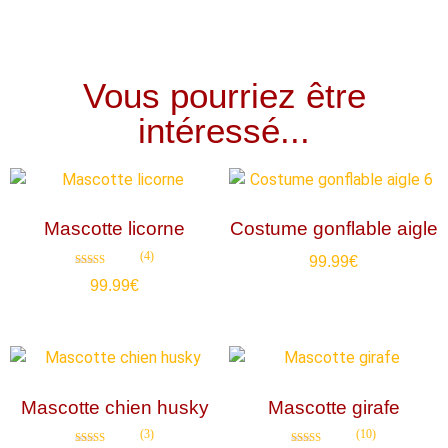
Vous pourriez être
intéressé...
Mascotte licorne
Costume gonflable aigle
(4)
99.99
€
Note
99.99
€
4.75
sur 5
Mascotte chien husky
Mascotte girafe
(3)
(10)