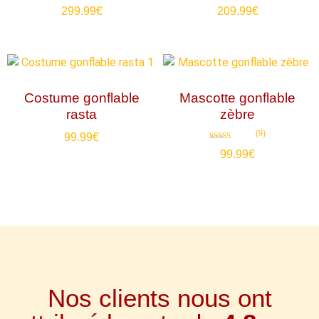
Note
Note
299.99
€
209.99
€
4.67
4.70
sur 5
sur 5
Costume gonflable
Mascotte gonflable
rasta
zèbre
(9)
99.99
€
Note
99.99
€
4.89
sur 5
Nos clients nous ont