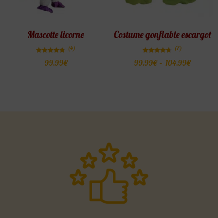
Mascotte licorne
Costume gonflable escargot
(4)
(7)
Note
Note
99.99
€
99.99
€
–
104.99
€
4.75
4.71
sur 5
sur 5