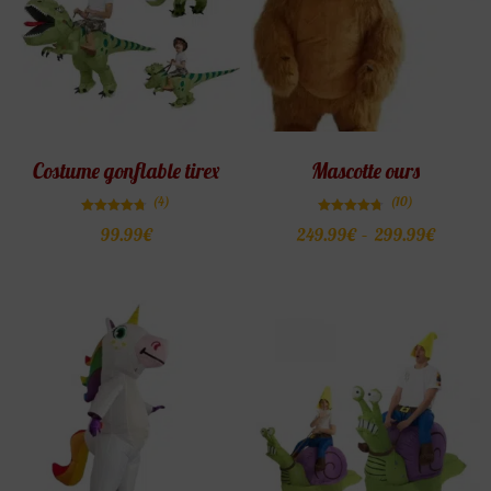
Costume gonflable tirex
Mascotte ours
(4)
(10)
Note
Note
99.99
€
249.99
€
–
299.99
€
4.75
4.70
sur 5
sur 5