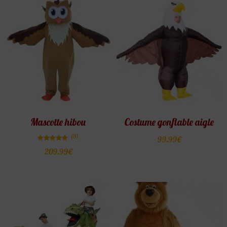
Mascotte hibou
Costume gonflable aigle
(5)
99.99
€
Note
209.99
€
4.80
sur 5