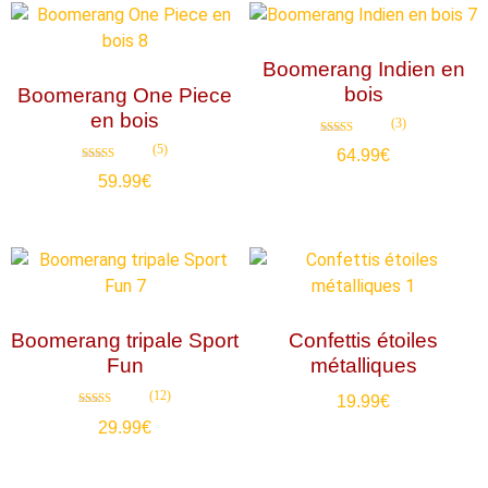
Boomerang Indien en
bois
Boomerang One Piece
en bois
(3)
Note
(5)
64.99
€
4.67
sur 5
Note
59.99
€
4.80
sur 5
Boomerang tripale Sport
Confettis étoiles
Fun
métalliques
(12)
19.99
€
Note
29.99
€
4.75
sur 5