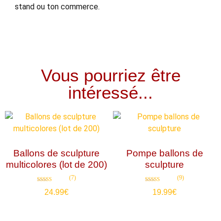
stand ou ton commerce.
Vous pourriez être
intéressé...
Ballons de sculpture
Pompe ballons de
multicolores (lot de 200)
sculpture
(7)
(9)
Note
Note
24.99
€
19.99
€
4.71
4.89
sur 5
sur 5