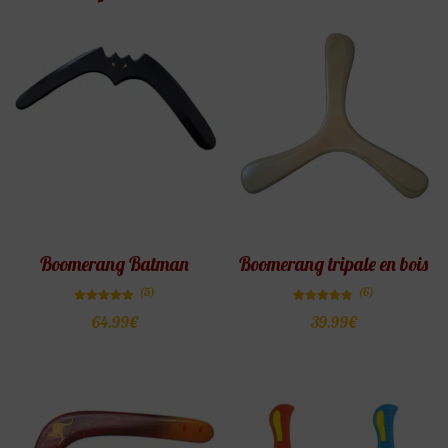
Boomerang Batman
Boomerang tripale en bois
(5)
(6)
Note
Note
64.99
€
39.99
€
4.80
4.83
sur 5
sur 5