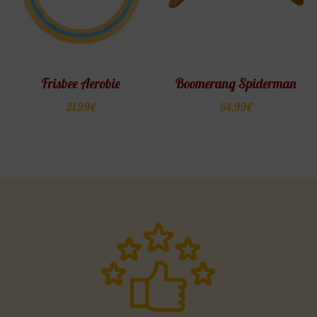
Frisbee Aerobie
Boomerang Spiderman
21.99
€
54.99
€