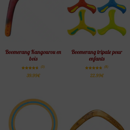
Boomerang Kangourou en
Boomerang tripale pour
bois
enfants
(3)
(8)
Note
Note
39.99
€
22.99
€
4.67
4.75
sur 5
sur 5