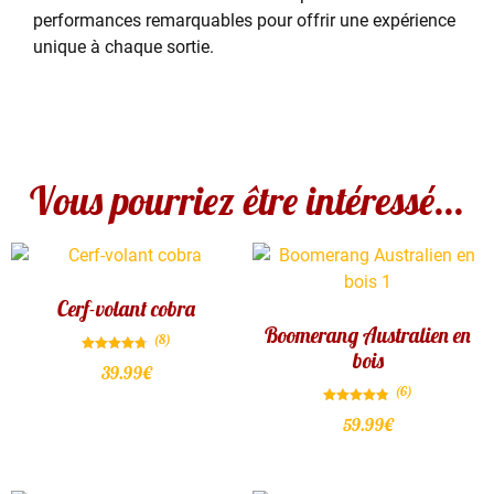
performances remarquables pour offrir une expérience
unique à chaque sortie.
Vous pourriez être intéressé...
Cerf-volant cobra
Boomerang Australien en
(8)
bois
Note
39.99
€
4.75
sur 5
(6)
Note
59.99
€
4.83
sur 5