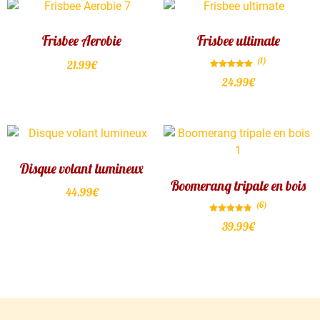
Frisbee Aerobie
Frisbee ultimate
(1)
21.99
€
Note
24.99
€
5.00
sur 5
Disque volant lumineux
Boomerang tripale en bois
44.99
€
(6)
Note
39.99
€
4.83
sur 5