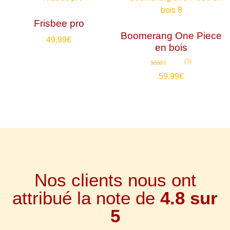
Frisbee pro
Boomerang One Piece
49.99
€
en bois
(5)
Note
59.99
€
4.80
sur 5
Nos clients nous ont
attribué la note de
4.8 sur
5