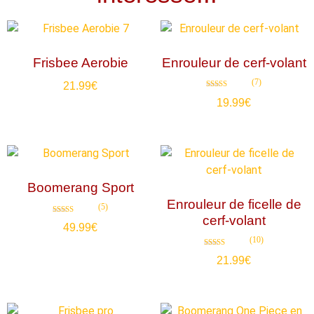
Frisbee Aerobie
Enrouleur de cerf-volant
(7)
21.99
€
Note
19.99
€
4.86
sur 5
Boomerang Sport
Enrouleur de ficelle de
(5)
cerf-volant
Note
49.99
€
4.80
sur 5
(10)
Note
21.99
€
4.90
sur 5