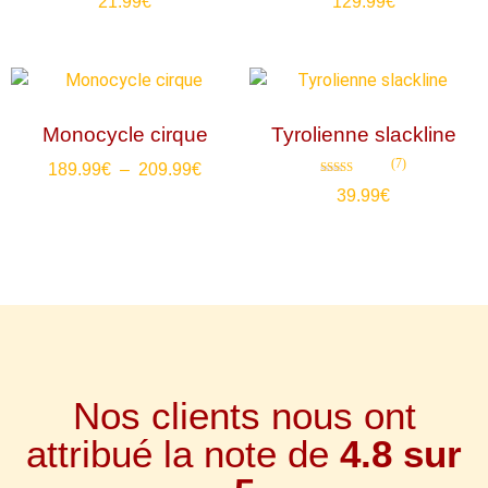
21.99
€
129.99
€
4.00
4.00
sur 5
sur 5
Monocycle cirque
Tyrolienne slackline
(7)
189.99
€
–
209.99
€
Note
39.99
€
4.71
sur 5
Nos clients nous ont
attribué la note de
4.8 sur