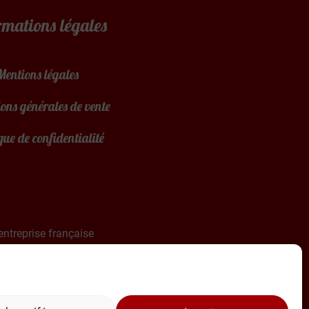
rmations légales
Mentions légales
ons générales de vente
que de confidentialité
entreprise française
 la France