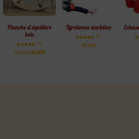
Planche d’équilibre
Tyrolienne slackline
Échass
bois
(7)
Note
(5)
39.99
€
4.71
sur 5
Note
109.99
€
85.99
€
4.80
sur 5