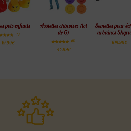
es pots enfants
Assiettes chinoises (lot
Semelles pour éc
de 6)
urbaines Skyr
(5)
Note
(6)
109.99
€
19.99
€
4.80
sur 5
Note
44.99
€
5.00
sur 5