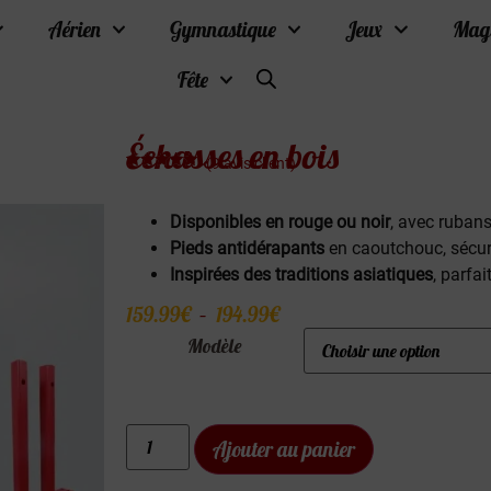
Aérien
Gymnastique
Jeux
Mag
Fête
Échasses en bois
(
9
avis client)
Noté
9
4.89
sur 5
basé sur
Disponibles en rouge ou noir
, avec rubans
notations
client
Pieds antidérapants
en caoutchouc, sécuri
Inspirées des traditions asiatiques
, parfa
159.99
€
–
194.99
€
Modèle
Ajouter au panier