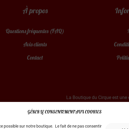
À propos
Info
Questions fréquentes (FAQ)
Avis clients
Conditi
Contact
Politi
La Boutique du Cirque est une 
Basée dans le sud de
GÉRER LE CONSENTEMENT AUX COOKIES
e possible sur notre boutique. Le fait de ne pas consentir