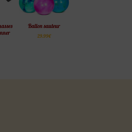
hasses
Ballon sauteur
unner
29.99
€