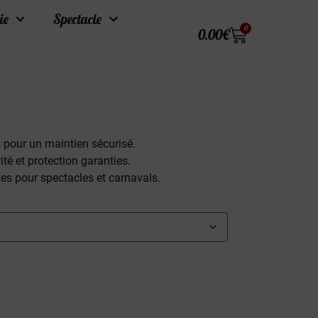
ie
Spectacle
0
0.00
€
 pour un maintien sécurisé.
té et protection garanties.
ites pour spectacles et carnavals.