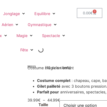
0
0.00
€
Jonglage
Equilibre
Aérien
Gymnastique
x
Magie
Spectacle
Fête
(
10
avis client)
Costume magicien enfant
Noté
10
4.70
sur 5 basé
sur
Costume complet
: chapeau, cape, bag
notations
client
Gilet pailleté
avec 3 boutons pression
Parfait pour
anniversaires, spectacles,
39.99
€
–
44.99
€
Taille