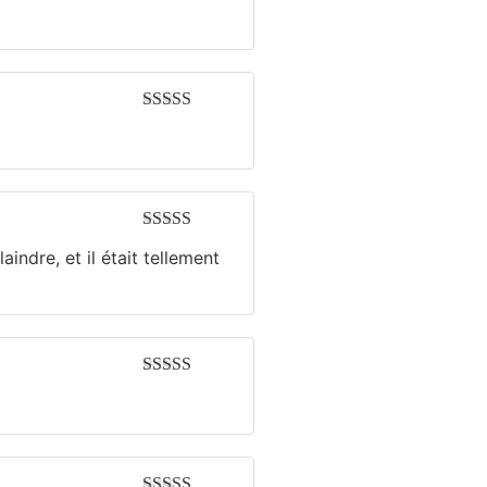
Note
5
sur 5
Note
5
sur 5
Note
4
sur
aindre, et il était tellement
5
Note
5
sur 5