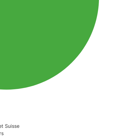
et Suisse
rs