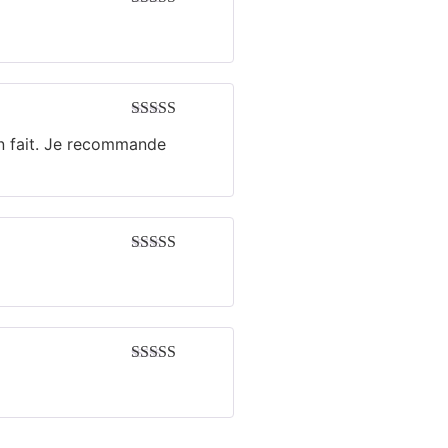
Note
5
sur 5
Note
4
sur
ien fait. Je recommande
5
Note
5
sur 5
Note
5
sur 5