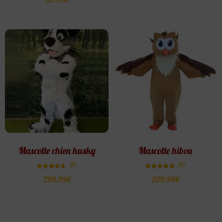
Mascotte chien husky
Mascotte hibou
(3)
(5)
Note
Note
299.99
€
209.99
€
4.67
4.80
sur 5
sur 5