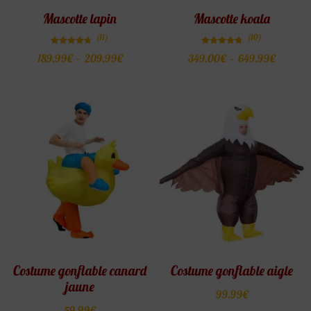
Mascotte lapin
Mascotte koala
(11)
(10)
Note
Note
189.99
€
–
209.99
€
349.00
€
–
649.99
€
4.64
4.70
sur 5
sur 5
Costume gonflable canard
Costume gonflable aigle
jaune
99.99
€
59.99
€