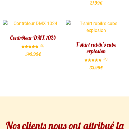
21.99
€
Contrôleur DMX 1024
T-shirt rubik’s cube
(9)
explosion
Note
549.99
€
4.78
sur 5
(5)
Note
33.99
€
4.80
sur 5
Nos clients nous ont attribué la