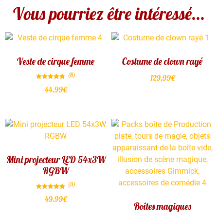
Vous pourriez être intéressé...
Veste de cirque femme
Costume de clown rayé
(8)
129.99
€
Note
44.99
€
4.75
sur 5
Mini projecteur LED 54x3W
RGBW
(3)
Note
49.99
€
5.00
Boîtes magiques
sur 5