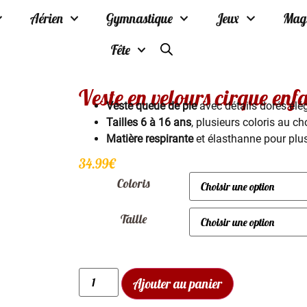
Aérien
Gymnastique
Jeux
Mag
Fête
Veste en velours cirque enf
Veste queue de pie
avec détails dorés élé
Tailles 6 à 16 ans
, plusieurs coloris au ch
Matière respirante
et élasthanne pour plus
34.99
€
Coloris
Taille
Ajouter au panier