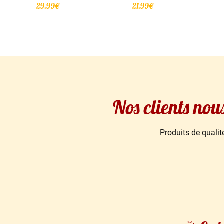
Note
Note
29.99
€
21.99
€
4.82
5.00
sur 5
sur 5
Nos clients nou
Produits de qualité