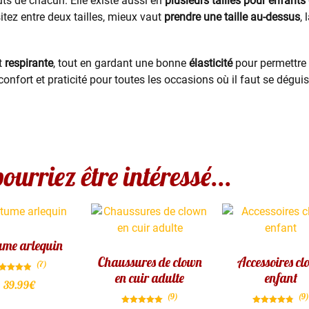
ûts de chacun. Elle existe aussi en
plusieurs tailles pour enfants
sitez entre deux tailles, mieux vaut
prendre une taille au-dessus
,
et
respirante
, tout en gardant une bonne
élasticité
pour permettre
onfort et praticité pour toutes les occasions où il faut se dégui
ourriez être intéressé...
ume arlequin
Chaussures de clown
Accessoires c
(7)
en cuir adulte
enfant
Note
39.99
€
4.86
sur 5
(9)
(9)