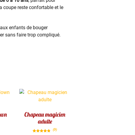
 de 6 à 16 ans
, parfait pour
 la coupe reste confortable et le
 aux enfants de bouger
ser sans faire trop compliqué.
lown
Chapeau magicien
adulte
(9)