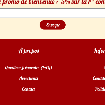
 promo de bienvenue : -5% sur ta 1ʳᵉ 
Envoyer
À propos
Info
Questions fréquentes (FAQ)
Avis clients
Conditi
Contact
Politi