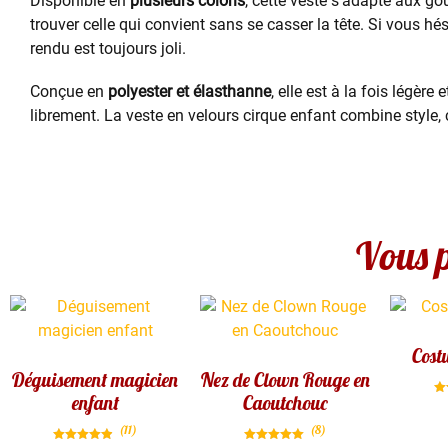
Disponible en
plusieurs coloris
, cette veste s’adapte aux go
trouver celle qui convient sans se casser la tête. Si vous hé
rendu est toujours joli.
Conçue en
polyester et élasthanne
, elle est à la fois légère 
librement. La veste en velours cirque enfant combine style, c
Vous p
Cost
Déguisement magicien
Nez de Clown Rouge en
enfant
Caoutchouc
(11)
(8)