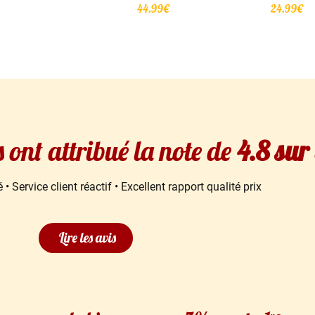
Note
Note
44.99
€
24.99
€
5.00
4.78
sur 5
sur 5
s ont attribué la note de
4.8 sur
 • Service client réactif • Excellent rapport qualité prix
Lire les avis