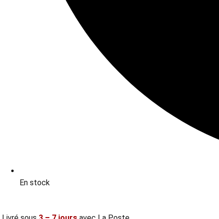
En stock
Livré sous
3 – 7 jours
avec La Poste