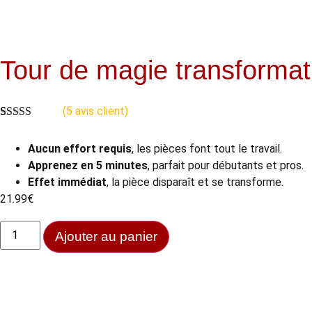
Tour de magie transformat
(
5
avis client)
Noté
5
4.80
sur 5 basé
Aucun effort requis
, les pièces font tout le travail.
sur
notations
client
Apprenez en 5 minutes
, parfait pour débutants et pros.
Effet immédiat
, la pièce disparaît et se transforme.
21.99
€
Ajouter au panier