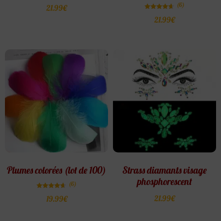
(6)
21.99
€
Note
21.99
€
4.67
sur 5
Plumes colorées (lot de 100)
Strass diamants visage
phosphorescent
(6)
Note
21.99
€
19.99
€
4.67
sur 5