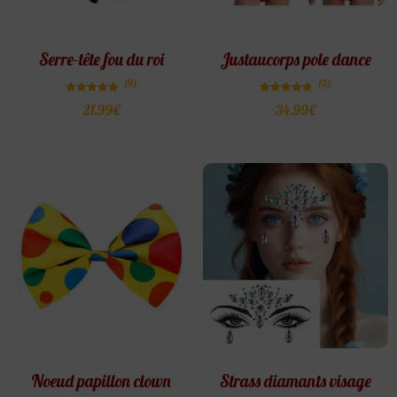
Serre-tête fou du roi
Justaucorps pole dance
(9)
(5)
Note
Note
21.99
€
34.99
€
4.78
4.80
sur 5
sur 5
Noeud papillon clown
Strass diamants visage