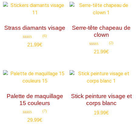
Strass diamants visage
Serre-tête chapeau de
clown
(6)
Note
(2)
21.99
€
4.67
sur 5
Note
21.99
€
5.00
sur 5
Palette de maquillage
Stick peinture visage et
15 couleurs
corps blanc
(7)
19.99
€
Note
29.99
€
4.86
sur 5