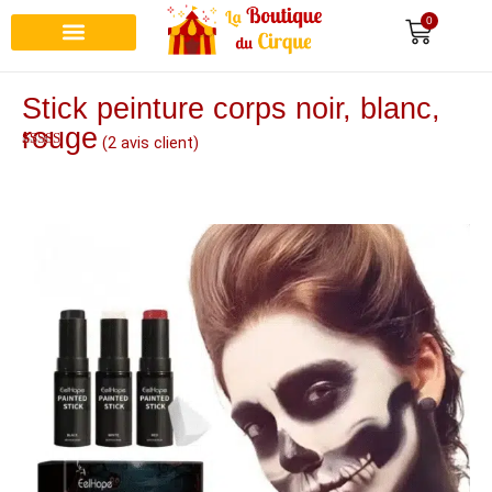
0
Stick peinture corps noir, blanc,
rouge
(
2
avis client)
Noté
2
5.00
sur 5 basé
sur
notations
client