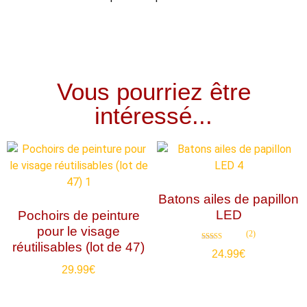
Vous pourriez être
intéressé...
Batons ailes de papillon
LED
Pochoirs de peinture
pour le visage
(2)
réutilisables (lot de 47)
Note
24.99
€
5.00
sur 5
29.99
€