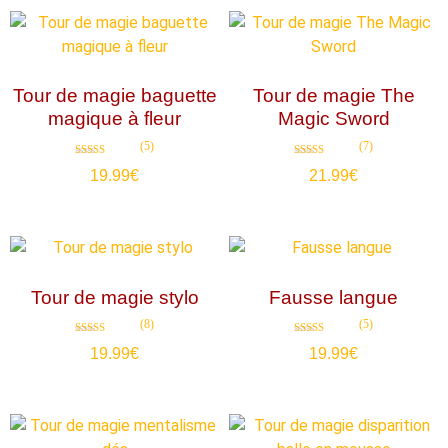
Tour de magie baguette
Tour de magie The
magique à fleur
Magic Sword
(5)
(7)
Note
Note
19.99
€
21.99
€
4.80
4.71
sur 5
sur 5
Tour de magie stylo
Fausse langue
(8)
(5)
Note
Note
19.99
€
19.99
€
4.88
4.80
sur 5
sur 5