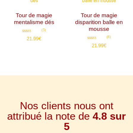
Tour de magie
Tour de magie
mentalisme dés
disparition balle en
mousse
(5)
Note
(8)
21.99
€
4.80
sur 5
Note
21.99
€
4.75
sur 5
Nos clients nous ont
attribué la note de
4.8 sur
5