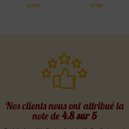
Note
Note
22.99
€
19.99
€
4.80
4.80
sur 5
sur 5
Nos clients nous ont attribué la
note de
4.8 sur 5