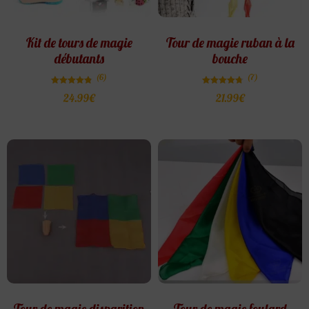
Kit de tours de magie
Tour de magie ruban à la
débutants
bouche
(6)
(7)
Note
Note
24.99
€
21.99
€
4.83
4.71
sur 5
sur 5
Tour de magie disparition
Tour de magie foulard