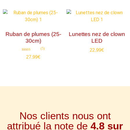
Ruban de plumes (25-
Lunettes nez de clown
30cm)
LED
(5)
22.99
€
Note
27.99
€
4.80
sur 5
Nos clients nous ont
attribué la note de
4.8 sur