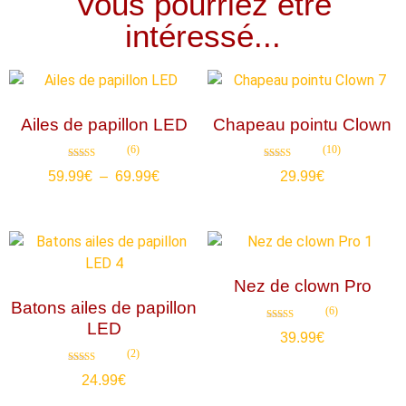
Vous pourriez être
intéressé...
Ailes de papillon LED
Chapeau pointu Clown
(6)
(10)
Note
Note
59.99
€
–
69.99
€
29.99
€
4.83
4.80
sur 5
sur 5
Nez de clown Pro
Batons ailes de papillon
(6)
LED
Note
39.99
€
4.83
sur 5
(2)
Note
24.99
€
5.00
sur 5