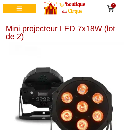
0
Mini projecteur LED 7x18W (lot
de 2)