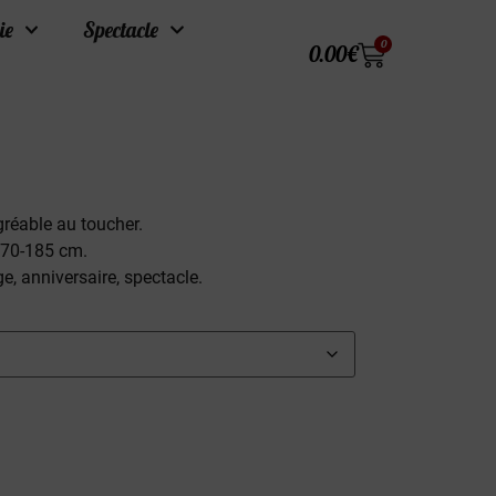
ie
Spectacle
0
0.00
€
agréable au toucher.
170-185 cm.
e, anniversaire, spectacle.