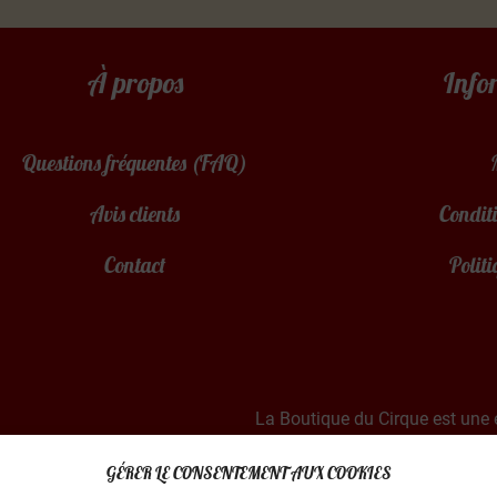
À propos
Info
Questions fréquentes (FAQ)
Avis clients
Conditi
Contact
Politi
La Boutique du Cirque est une 
Basée dans le sud de
GÉRER LE CONSENTEMENT AUX COOKIES