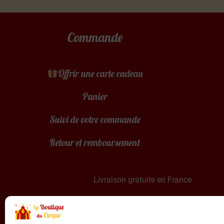
Commande
Offrir une carte cadeau
Panier
Suivi de votre commande
Retour et remboursement
Livraison gratuite en France
Paiement sécurisé par Stripe & PayPal