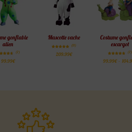
me gonflable
Mascotte vache
Costume gonfl
alien
escargot
(11)
Note
(7)
(7)
209.99
€
4.91
sur 5
Note
Note
99.99
€
99.99
€
–
104.
4.57
4.71
sur 5
sur 5