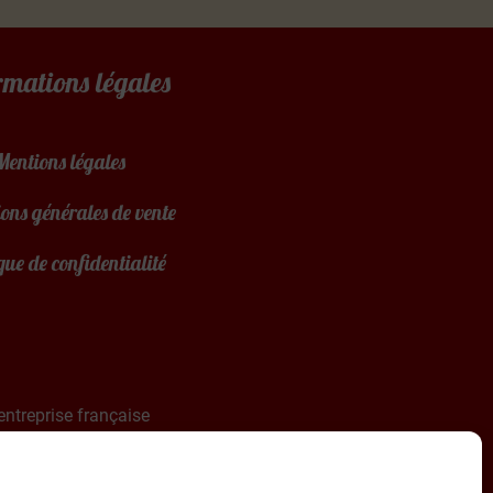
rmations légales
Mentions légales
ons générales de vente
que de confidentialité
entreprise française
 la France