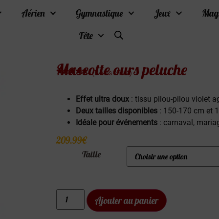
Aérien
Gymnastique
Jeux
Mag
Fête
Mascotte ours peluche
(
5
avis client)
Noté
5
4.80
sur 5
basé sur
Effet ultra doux
: tissu pilou-pilou violet 
notations
client
Deux tailles disponibles
: 150-170 cm et 
Idéale pour événements
: carnaval, mariag
209.99
€
Taille
Ajouter au panier