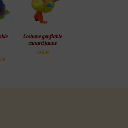
able
Costume gonflable
canard jaune
59.99
€
99
€