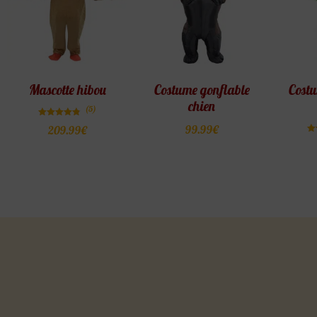
Mascotte hibou
Costume gonflable
Costu
chien
(5)
Note
99.99
€
209.99
€
4.80
sur 5