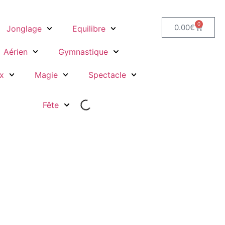
0
0.00
€
Jonglage
Equilibre
Aérien
Gymnastique
x
Magie
Spectacle
Fête