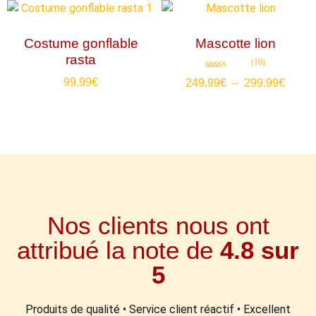
Costume gonflable
Mascotte lion
rasta
(10)
Note
99.99
€
249.99
€
–
299.99
€
4.80
sur 5
Nos clients nous ont
attribué la note de
4.8 sur
5
Produits de qualité • Service client réactif • Excellent