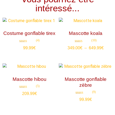
intéressé...
Costume gonflable tirex
Mascotte koala
(4)
(10)
Note
Note
99.99
€
349.00
€
–
649.99
€
4.75
4.70
sur 5
sur 5
Mascotte hibou
Mascotte gonflable
zèbre
(5)
Note
(9)
209.99
€
4.80
sur 5
Note
99.99
€
4.89
sur 5