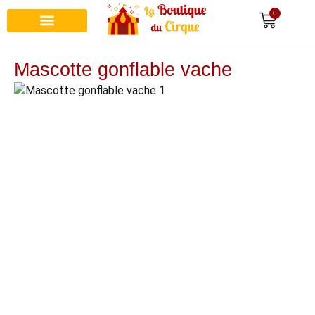
0
Recherche de produits
Mascotte gonflable vache