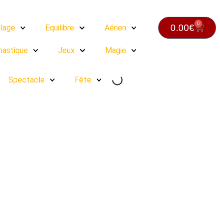
0
0.00
€
lage
Equilibre
Aérien
astique
Jeux
Magie
Spectacle
Fête