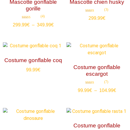
Mascotte gonflable
Mascotte chien husky
gorille
(3)
Note
(4)
299.99
€
4.67
sur 5
Note
299.99
€
–
349.99
€
4.50
sur 5
Costume gonflable coq
Costume gonflable
99.99
€
escargot
(7)
Note
99.99
€
–
104.99
€
4.71
sur 5
Costume gonflable