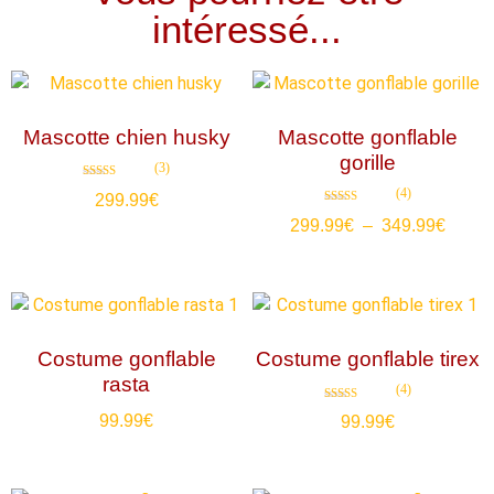
intéressé...
Mascotte chien husky
Mascotte gonflable
gorille
(3)
Note
(4)
299.99
€
4.67
sur 5
Note
299.99
€
–
349.99
€
4.50
sur 5
Costume gonflable
Costume gonflable tirex
rasta
(4)
Note
99.99
€
99.99
€
4.75
sur 5