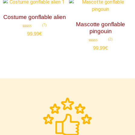
Costume gonflable alien
Mascotte gonflable
(7)
pingouin
Note
99.99
€
4.57
sur 5
(2)
Note
99.99
€
4.50
sur 5