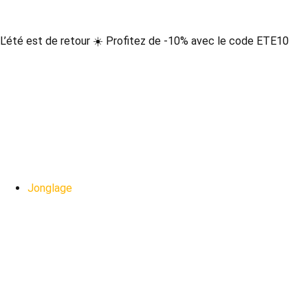
Aller
au
contenu
L’été est de retour ☀️ Profitez de -10% avec le code ETE10
Jonglage