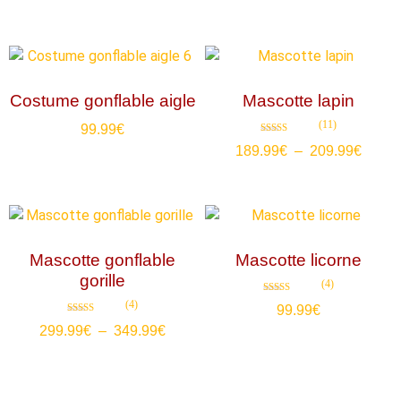
sur 5
sur 5
Costume gonflable aigle
Mascotte lapin
(11)
99.99
€
Note
189.99
€
–
209.99
€
4.64
sur 5
Mascotte gonflable
Mascotte licorne
gorille
(4)
Note
(4)
99.99
€
4.75
sur 5
Note
299.99
€
–
349.99
€
4.50
sur 5