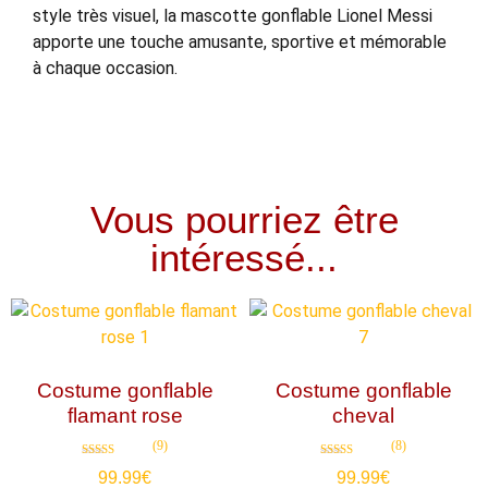
style très visuel, la mascotte gonflable Lionel Messi
apporte une touche amusante, sportive et mémorable
à chaque occasion.
Vous pourriez être
intéressé...
Costume gonflable
Costume gonflable
flamant rose
cheval
(9)
(8)
Note
Note
99.99
€
99.99
€
4.89
4.75