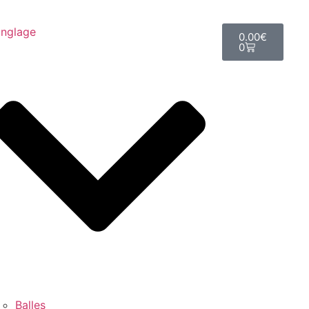
nglage
0.00
€
0
Balles