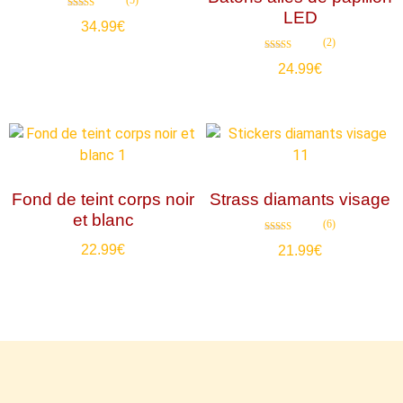
LED
Note
34.99
€
4.80
sur 5
(2)
Note
24.99
€
5.00
sur 5
Fond de teint corps noir
Strass diamants visage
et blanc
(6)
Note
22.99
€
21.99
€
4.67
sur 5