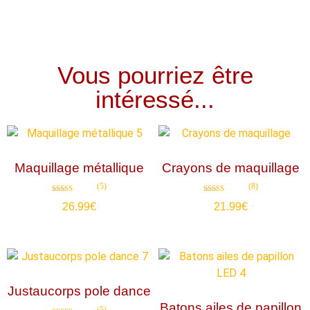
Vous pourriez être
intéressé...
Maquillage métallique
Crayons de maquillage
(5)
(8)
Note
Note
26.99
€
21.99
€
4.80
4.75
sur 5
sur 5
Justaucorps pole dance
Batons ailes de papillon
(5)