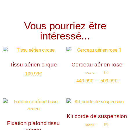
Vous pourriez être
intéressé...
Tissu aérien cirque
Cerceau aérien rose
(5)
109.99
€
Note
449.99
€
–
509.99
€
4.80
sur 5
Kit corde de suspension
Fixation plafond tissu
(8)
aérien
Note