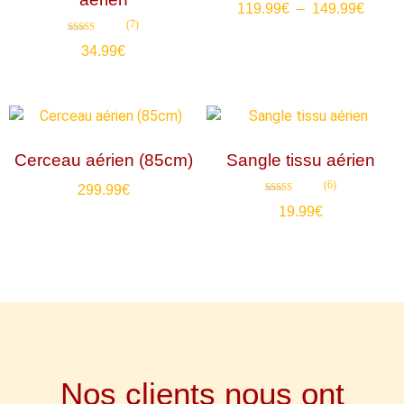
119.99
€
–
149.99
€
4.88
sur 5
(7)
Note
34.99
€
4.86
sur 5
Cerceau aérien (85cm)
Sangle tissu aérien
(6)
299.99
€
Note
19.99
€
4.83
sur 5
Nos clients nous ont