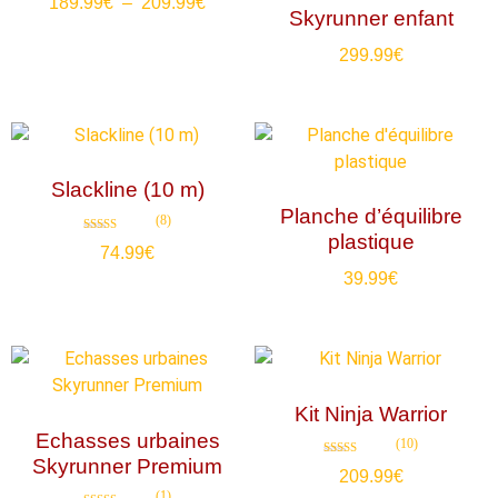
189.99
€
–
209.99
€
Skyrunner enfant
299.99
€
Slackline (10 m)
Planche d’équilibre
(8)
plastique
Note
74.99
€
5.00
sur 5
39.99
€
Kit Ninja Warrior
Echasses urbaines
(10)
Skyrunner Premium
Note
209.99
€
4.80
sur 5
(1)