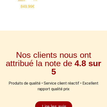
Note
849.99
€
5.00
sur 5
Nos clients nous ont
attribué la note de
4.8 sur
5
Produits de qualité • Service client réactif • Excellent
rapport qualité prix
Lire les avis