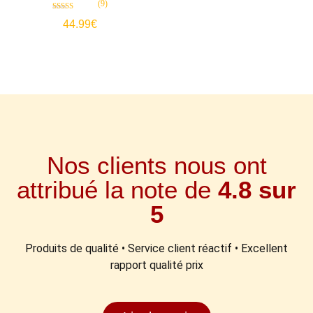
(9)
Note
44.99
€
4.89
sur 5
Nos clients nous ont
attribué la note de
4.8 sur
5
Produits de qualité • Service client réactif • Excellent
rapport qualité prix