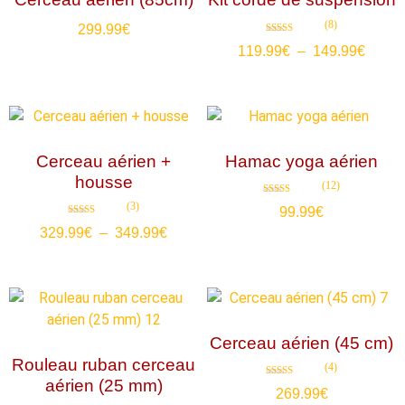
(8)
299.99
€
Note
119.99
€
–
149.99
€
4.88
sur 5
Cerceau aérien +
Hamac yoga aérien
housse
(12)
Note
(3)
99.99
€
4.83
sur 5
Note
329.99
€
–
349.99
€
5.00
sur 5
Cerceau aérien (45 cm)
Rouleau ruban cerceau
(4)
aérien (25 mm)
Note
269.99
€
4.75
sur 5